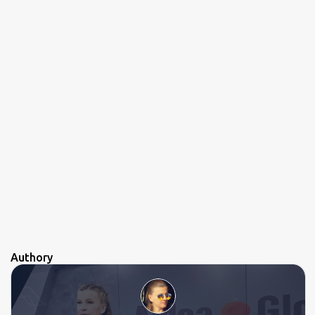
s
Authory