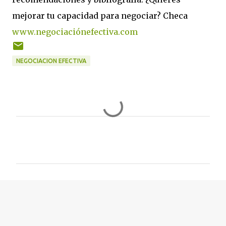
mejorar tu capacidad para negociar? Checa
www.negociaciónefectiva.com
NEGOCIACION EFECTIVA
C
o
m
e
n
t
a