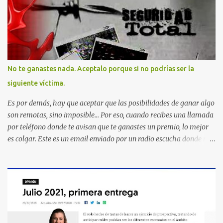
No te ganastes nada. Aceptalo porque si no podrías ser la
siguiente víctima.
Es por demás, hay que aceptar que las posibilidades de ganar algo
son remotas, sino imposible... Por eso, cuando recibes una llamada
por teléfono donde te avisan que te ganastes un premio, lo mejor
es colgar. Este es un email enviado por un radio escucha donde nos
advierte... AHORA QUE ESTA COMENTADO ESTO DEL
SECUESTRO LOS CIUDADANOS NOS PREGUNTAMOS PORQUE NO
HACEN ALGO CON LAS PERSONAS QUE COMENTEN FRAUDE
HOY POR LA MAÑANA RECIBI UNA LLAMADA DICIENDOME
QUE ME HABIA GANADO UNA CAMARA FOTOGRAFICA Y UN
CELULAR QUE LO FUERA A RECOGER A MAS TARDAR HOY YA
QUE MASTER CARD ME LO HABIA OTORGADO ME