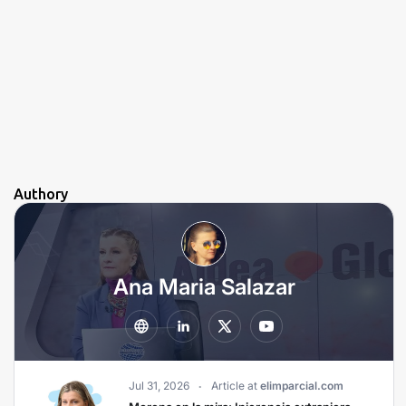
Authory