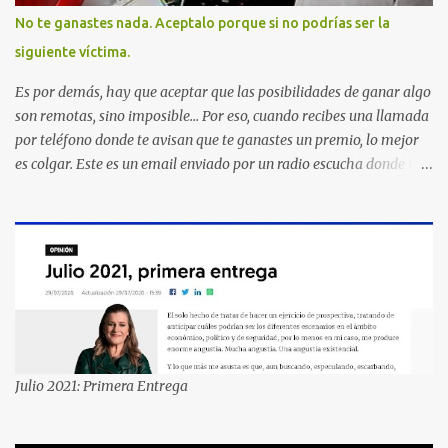
No te ganastes nada. Aceptalo porque si no podrías ser la
siguiente víctima.
Es por demás, hay que aceptar que las posibilidades de ganar algo
son remotas, sino imposible... Por eso, cuando recibes una llamada
por teléfono donde te avisan que te ganastes un premio, lo mejor
es colgar. Este es un email enviado por un radio escucha donde nos
advierte... AHORA QUE ESTA COMENTADO ESTO DEL
SECUESTRO LOS CIUDADANOS NOS PREGUNTAMOS PORQUE NO
HACEN ALGO CON LAS PERSONAS QUE COMENTEN FRAUDE
HOY POR LA MAÑANA RECIBI UNA LLAMADA DICIENDOME
QUE ME HABIA GANADO UNA CAMARA FOTOGRAFICA Y UN
CELULAR QUE LO FUERA A RECOGER A MAS TARDAR HOY YA
QUE MASTER CARD ME LO HABIA OTORGADO ME
PREGUNTARON DATOS LOS CUAL LOGICAMENTE NO LOS DI Y
ELLOS ME DIJERON QUE SON DEL COMITE DE PREMIACION DE
Julio 2021: Primera Entrega
MASTER CARD Y VISA EL TELEFONO DE ELLOS ES 51 48 43 61 EN
AV. INSURGENTES 1388 1ER. PISO COL. MIXCOAC CON EL LIC.