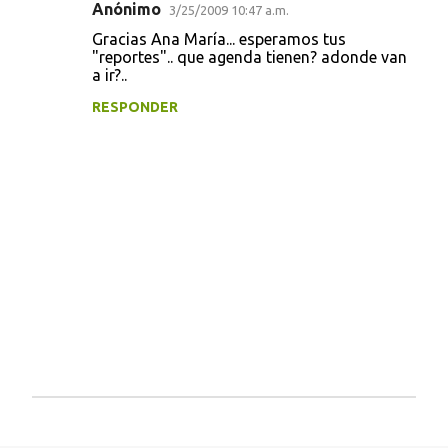
Anónimo
3/25/2009 10:47 a.m.
C
Gracias Ana María... esperamos tus
o
"reportes".. que agenda tienen? adonde van
a ir?..
m
e
RESPONDER
n
t
a
r
i
o
s
P
u