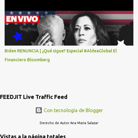
DIEGO MARTINEZ PORTUGAL. POR FAVOR TRANSMITA ESTO
POR LO MENOS SI LAS AUTORIDADES NO HACEN NADA QUE SUS
RADIOESCUCHAS NO CAIGAN EN LA TRAMPA YO YA LLAME A
MASTER CARD Y DICEN QUE NO...
Biden RENUNCIA | ¿Qué sigue? Especial #AldeaGlobal El
Financiero Bloomberg
FEEDJIT Live Traffic Feed
Con tecnología de Blogger
Derecho de Autor Ana Maria Salazar
Vistas a la página totales