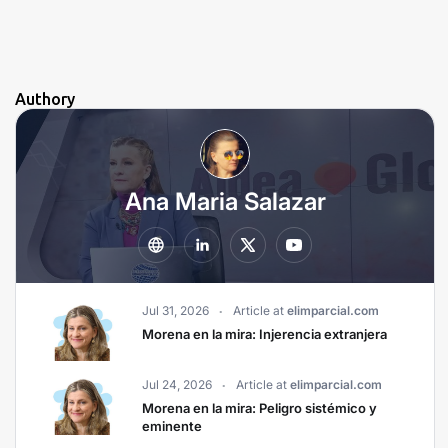
Authory