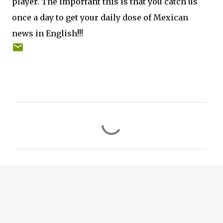
player. The important this is that you catch us
once a day to get your daily dose of Mexican
news in English!!!
C
o
m
e
n
t
a
r