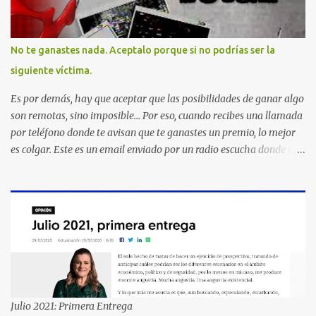
No te ganastes nada. Aceptalo porque si no podrías ser la
siguiente víctima.
Es por demás, hay que aceptar que las posibilidades de ganar algo
son remotas, sino imposible... Por eso, cuando recibes una llamada
por teléfono donde te avisan que te ganastes un premio, lo mejor
es colgar. Este es un email enviado por un radio escucha donde nos
advierte... AHORA QUE ESTA COMENTADO ESTO DEL
SECUESTRO LOS CIUDADANOS NOS PREGUNTAMOS PORQUE NO
HACEN ALGO CON LAS PERSONAS QUE COMENTEN FRAUDE
HOY POR LA MAÑANA RECIBI UNA LLAMADA DICIENDOME
QUE ME HABIA GANADO UNA CAMARA FOTOGRAFICA Y UN
CELULAR QUE LO FUERA A RECOGER A MAS TARDAR HOY YA
QUE MASTER CARD ME LO HABIA OTORGADO ME
PREGUNTARON DATOS LOS CUAL LOGICAMENTE NO LOS DI Y
ELLOS ME DIJERON QUE SON DEL COMITE DE PREMIACION DE
Julio 2021: Primera Entrega