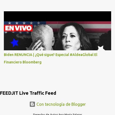
MASTER CARD Y VISA EL TELEFONO DE ELLOS ES 51 48 43 61 EN
AV. INSURGENTES 1388 1ER. PISO COL. MIXCOAC CON EL LIC.
DIEGO MARTINEZ PORTUGAL. POR FAVOR TRANSMITA ESTO
POR LO MENOS SI LAS AUTORIDADES NO HACEN NADA QUE SUS
RADIOESCUCHAS NO CAIGAN EN LA TRAMPA YO YA LLAME A
MASTER CARD Y DICEN QUE NO...
Biden RENUNCIA | ¿Qué sigue? Especial #AldeaGlobal El
Financiero Bloomberg
FEEDJIT Live Traffic Feed
Con tecnología de Blogger
Derecho de Autor Ana Maria Salazar