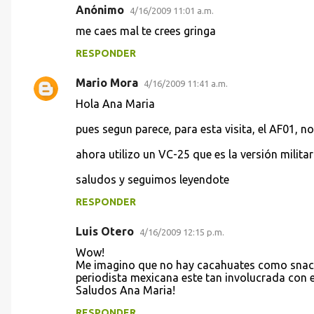
Anónimo
4/16/2009 11:01 a.m.
C
me caes mal te crees gringa
o
RESPONDER
m
e
Mario Mora
4/16/2009 11:41 a.m.
n
Hola Ana Maria
t
pues segun parece, para esta visita, el AF01, 
a
ahora utilizo un VC-25 que es la versión milita
r
i
saludos y seguimos leyendote
o
RESPONDER
s
Luis Otero
4/16/2009 12:15 p.m.
Wow!
Me imagino que no hay cacahuates como snacks.
periodista mexicana este tan involucrada con e
Saludos Ana Maria!
RESPONDER