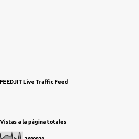
u
n
c
o
m
e
n
t
a
r
i
o
FEEDJIT Live Traffic Feed
Vistas a la página totales
2
6
8
9
9
2
0