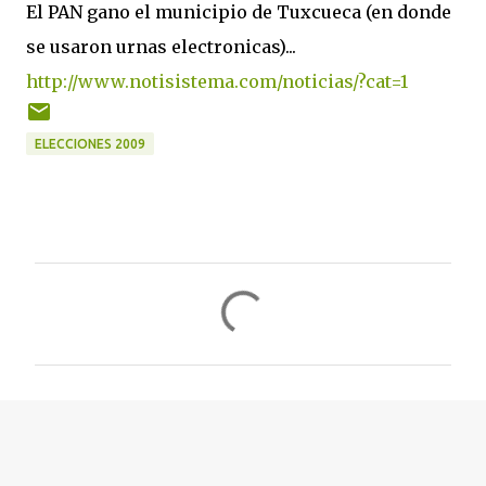
El PAN gano el municipio de Tuxcueca (en donde
se usaron urnas electronicas)...
http://www.notisistema.com
/noticias/?cat=1
ELECCIONES 2009
C
o
m
e
n
t
a