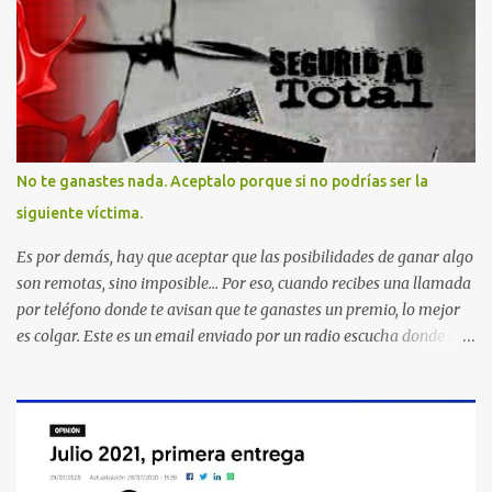
No te ganastes nada. Aceptalo porque si no podrías ser la
siguiente víctima.
Es por demás, hay que aceptar que las posibilidades de ganar algo
son remotas, sino imposible... Por eso, cuando recibes una llamada
por teléfono donde te avisan que te ganastes un premio, lo mejor
es colgar. Este es un email enviado por un radio escucha donde nos
advierte... AHORA QUE ESTA COMENTADO ESTO DEL
SECUESTRO LOS CIUDADANOS NOS PREGUNTAMOS PORQUE NO
HACEN ALGO CON LAS PERSONAS QUE COMENTEN FRAUDE
HOY POR LA MAÑANA RECIBI UNA LLAMADA DICIENDOME
QUE ME HABIA GANADO UNA CAMARA FOTOGRAFICA Y UN