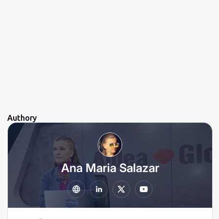
Authory