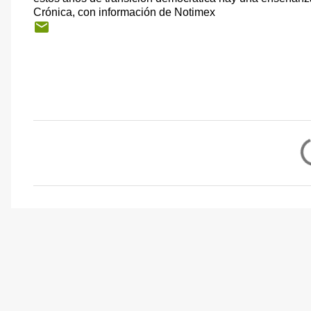
Crónica, con información de Notimex
C
o
m
e
n
t
a
r
i