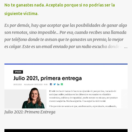
No te ganastes nada. Aceptalo porque si no podrías ser la
siguiente víctima.
Es por demás, hay que aceptar que las posibilidades de ganar algo
son remotas, sino imposible... Por eso, cuando recibes una llamada
por teléfono donde te avisan que te ganastes un premio, lo mejor
es colgar. Este es un email enviado por un radio escucha donde nos
advierte... AHORA QUE ESTA COMENTADO ESTO DEL
SECUESTRO LOS CIUDADANOS NOS PREGUNTAMOS PORQUE NO
HACEN ALGO CON LAS PERSONAS QUE COMENTEN FRAUDE
HOY POR LA MAÑANA RECIBI UNA LLAMADA DICIENDOME
QUE ME HABIA GANADO UNA CAMARA FOTOGRAFICA Y UN
CELULAR QUE LO FUERA A RECOGER A MAS TARDAR HOY YA
QUE MASTER CARD ME LO HABIA OTORGADO ME
PREGUNTARON DATOS LOS CUAL LOGICAMENTE NO LOS DI Y
ELLOS ME DIJERON QUE SON DEL COMITE DE PREMIACION DE
Julio 2021: Primera Entrega
MASTER CARD Y VISA EL TELEFONO DE ELLOS ES 51 48 43 61 EN
AV. INSURGENTES 1388 1ER. PISO COL. MIXCOAC CON EL LIC.
DIEGO MARTINEZ PORTUGAL. POR FAVOR TRANSMITA ESTO