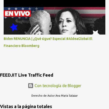
POR LO MENOS SI LAS AUTORIDADES NO HACEN NADA QUE SUS
RADIOESCUCHAS NO CAIGAN EN LA TRAMPA YO YA LLAME A
MASTER CARD Y DICEN QUE NO...
Biden RENUNCIA | ¿Qué sigue? Especial #AldeaGlobal El
Financiero Bloomberg
FEEDJIT Live Traffic Feed
Con tecnología de Blogger
Derecho de Autor Ana Maria Salazar
Vistas a la página totales