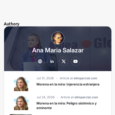
Authory