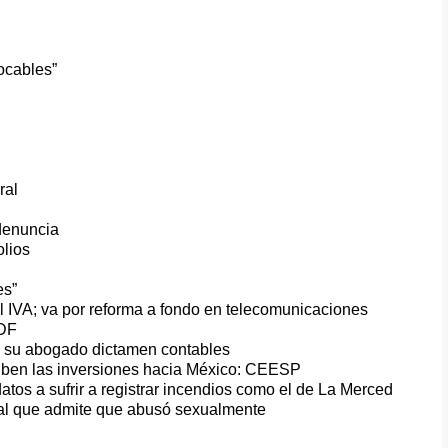
ocables”
ral
denuncia
olios
es”
el IVA; va por reforma a fondo en telecomunicaciones
 DF
a su abogado dictamen contables
inhiben las inversiones hacia México: CEESP
tos a sufrir a registrar incendios como el de La Merced
al que admite que abusó sexualmente