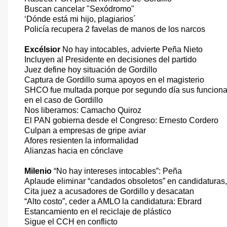
Buscan cancelar "Sexódromo"
‘Dónde está mi hijo, plagiarios´
Policía recupera 2 favelas de manos de los narcos
Excélsior
No hay intocables, advierte Peña Nieto
Incluyen al Presidente en decisiones del partido
Juez define hoy situación de Gordillo
Captura de Gordillo suma apoyos en el magisterio
SHCO fue multada porque por segundo día sus funcionar
en el caso de Gordillo
Nos liberamos: Camacho Quiroz
El PAN gobierna desde el Congreso: Ernesto Cordero
Culpan a empresas de gripe aviar
Afores resienten la informalidad
Alianzas hacia en cónclave
Milenio
“No hay intereses intocables”: Peña
Aplaude eliminar “candados obsoletos” en candidaturas, 
Cita juez a acusadores de Gordillo y desacatan
“Alto costo”, ceder a AMLO la candidatura: Ebrard
Estancamiento en el reciclaje de plástico
Sigue el CCH en conflicto