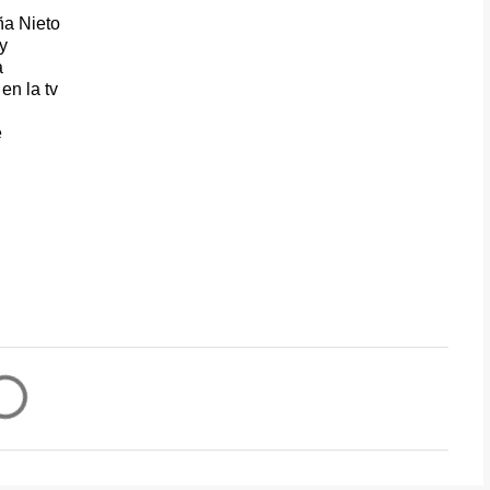
ña Nieto
y
a
en la tv
e