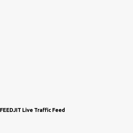
n
t
a
r
i
o
s
FEEDJIT Live Traffic Feed