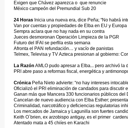
Exigen que Chávez aparezca o
que renuncie
México campeón del Premundial Sub 20
24 Horas
Inicia una nueva era, dice Peña; “No habrá int
Van por cuentas y propiedades de Elba en EU y Europa
Sempra aclara que no hay nada en su contra
Jueces desmoronan Operación Limpieza de la PGR
Futuro del IFAI se perfila esta semana
Afronta el PAN refundación… y vacío de panistas
Telmex, Televisa y TV Azteca presionan al gobierno: Cor
La Razón
AMLO pudo apresar a Elba... pero archivó la 
PRI abre paso a reformas fiscal, energética y antimonop
Crónica
Peña Nieto advierte: “no hay intereses intocabl
Oficializó el PRI eliminación de candados para discutir 
Ganan más que Mancera 330 funcionarios públicos del
Cancelan de nuevo audiencia con Elba Esther; present
Criminalidad, narcotráfico y deficiencias regulatorias 
Los mercados de Jamaica y Lagunilla son fuertes candida
Keith O´brien, ex arzobispo antigay, es el primer
carden
Atentado mata a 45 chiíes en Karachi