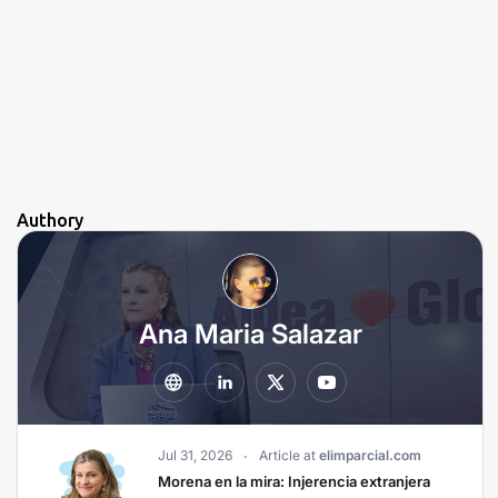
Authory