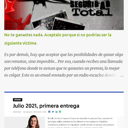
No te ganastes nada. Aceptalo porque si no podrías ser la
siguiente víctima.
Es por demás, hay que aceptar que las posibilidades de ganar algo
son remotas, sino imposible... Por eso, cuando recibes una llamada
por teléfono donde te avisan que te ganastes un premio, lo mejor
es colgar. Este es un email enviado por un radio escucha donde nos
advierte... AHORA QUE ESTA COMENTADO ESTO DEL
SECUESTRO LOS CIUDADANOS NOS PREGUNTAMOS PORQUE NO
HACEN ALGO CON LAS PERSONAS QUE COMENTEN FRAUDE
HOY POR LA MAÑANA RECIBI UNA LLAMADA DICIENDOME
QUE ME HABIA GANADO UNA CAMARA FOTOGRAFICA Y UN
CELULAR QUE LO FUERA A RECOGER A MAS TARDAR HOY YA
QUE MASTER CARD ME LO HABIA OTORGADO ME