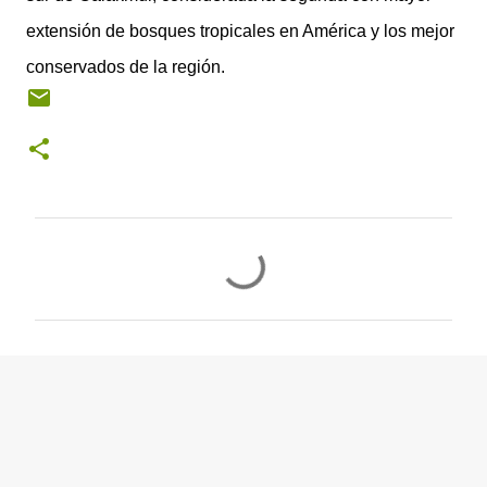
extensión de bosques tropicales en América y los mejor
conservados de la región.
C
o
m
e
n
t
a
r