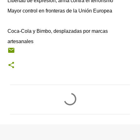
Libertad de expresión, arma contra el terrorismo
Mayor control en fronteras de la Unión Europea
Coca-Cola y Bimbo, desplazadas por marcas
artesanales
C
o
m
e
n
t