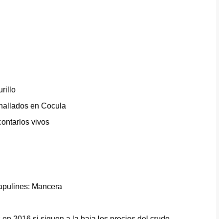
rillo
 hallados en Cocula
ontarlos vivos
chapulines: Mancera
en 2016 si siguen a la baja los precios del crudo