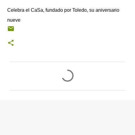
Celebra el CaSa, fundado por Toledo, su aniversario
nueve
C
o
m
e
n
t
a
r