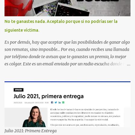
No te ganastes nada. Aceptalo porque si no podrías ser la
siguiente víctima.
Es por demás, hay que aceptar que las posibilidades de ganar algo
son remotas, sino imposible... Por eso, cuando recibes una llamada
por teléfono donde te avisan que te ganastes un premio, lo mejor
es colgar. Este es un email enviado por un radio escucha donde nos
advierte... AHORA QUE ESTA COMENTADO ESTO DEL
SECUESTRO LOS CIUDADANOS NOS PREGUNTAMOS PORQUE NO
HACEN ALGO CON LAS PERSONAS QUE COMENTEN FRAUDE
HOY POR LA MAÑANA RECIBI UNA LLAMADA DICIENDOME
QUE ME HABIA GANADO UNA CAMARA FOTOGRAFICA Y UN
CELULAR QUE LO FUERA A RECOGER A MAS TARDAR HOY YA
QUE MASTER CARD ME LO HABIA OTORGADO ME
PREGUNTARON DATOS LOS CUAL LOGICAMENTE NO LOS DI Y
ELLOS ME DIJERON QUE SON DEL COMITE DE PREMIACION DE
Julio 2021: Primera Entrega