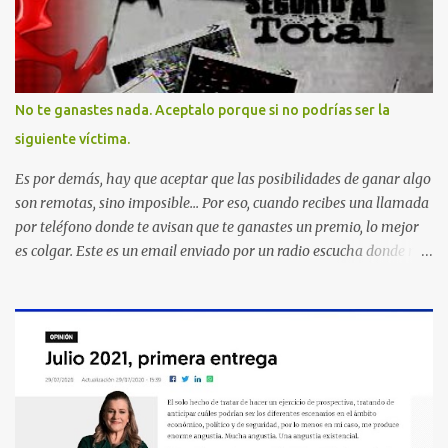
No te ganastes nada. Aceptalo porque si no podrías ser la
siguiente víctima.
Es por demás, hay que aceptar que las posibilidades de ganar algo
son remotas, sino imposible... Por eso, cuando recibes una llamada
por teléfono donde te avisan que te ganastes un premio, lo mejor
es colgar. Este es un email enviado por un radio escucha donde nos
advierte... AHORA QUE ESTA COMENTADO ESTO DEL
SECUESTRO LOS CIUDADANOS NOS PREGUNTAMOS PORQUE NO
HACEN ALGO CON LAS PERSONAS QUE COMENTEN FRAUDE
HOY POR LA MAÑANA RECIBI UNA LLAMADA DICIENDOME
QUE ME HABIA GANADO UNA CAMARA FOTOGRAFICA Y UN
CELULAR QUE LO FUERA A RECOGER A MAS TARDAR HOY YA
QUE MASTER CARD ME LO HABIA OTORGADO ME
PREGUNTARON DATOS LOS CUAL LOGICAMENTE NO LOS DI Y