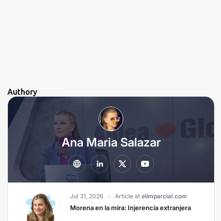
Authory