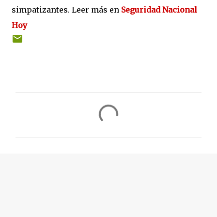
simpatizantes. Leer más en
Seguridad Nacional
Hoy
C
o
m
e
n
t
a
r
i