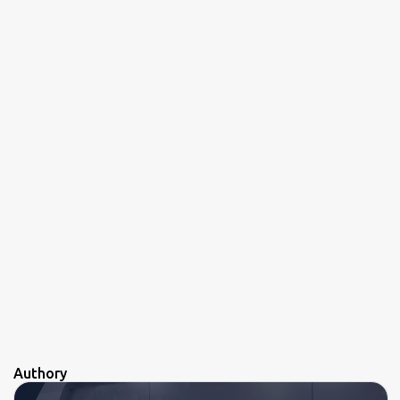
o
s
Authory