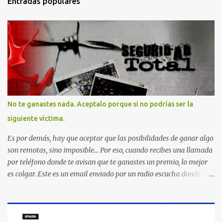
Entradas populares
No te ganastes nada. Aceptalo porque si no podrías ser la
siguiente víctima.
Es por demás, hay que aceptar que las posibilidades de ganar algo
son remotas, sino imposible... Por eso, cuando recibes una llamada
por teléfono donde te avisan que te ganastes un premio, lo mejor
es colgar. Este es un email enviado por un radio escucha donde nos
advierte... AHORA QUE ESTA COMENTADO ESTO DEL
SECUESTRO LOS CIUDADANOS NOS PREGUNTAMOS PORQUE NO
HACEN ALGO CON LAS PERSONAS QUE COMENTEN FRAUDE
HOY POR LA MAÑANA RECIBI UNA LLAMADA DICIENDOME