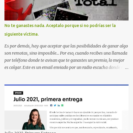
No te ganastes nada. Aceptalo porque si no podrías ser la
siguiente víctima.
Es por demás, hay que aceptar que las posibilidades de ganar algo
son remotas, sino imposible... Por eso, cuando recibes una llamada
por teléfono donde te avisan que te ganastes un premio, lo mejor
es colgar. Este es un email enviado por un radio escucha donde nos
advierte... AHORA QUE ESTA COMENTADO ESTO DEL
SECUESTRO LOS CIUDADANOS NOS PREGUNTAMOS PORQUE NO
HACEN ALGO CON LAS PERSONAS QUE COMENTEN FRAUDE
HOY POR LA MAÑANA RECIBI UNA LLAMADA DICIENDOME
QUE ME HABIA GANADO UNA CAMARA FOTOGRAFICA Y UN
CELULAR QUE LO FUERA A RECOGER A MAS TARDAR HOY YA
QUE MASTER CARD ME LO HABIA OTORGADO ME
PREGUNTARON DATOS LOS CUAL LOGICAMENTE NO LOS DI Y
ELLOS ME DIJERON QUE SON DEL COMITE DE PREMIACION DE