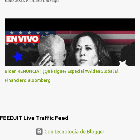
Julio 2021: Primera Entrega
MASTER CARD Y VISA EL TELEFONO DE ELLOS ES 51 48 43 61 EN
AV. INSURGENTES 1388 1ER. PISO COL. MIXCOAC CON EL LIC.
DIEGO MARTINEZ PORTUGAL. POR FAVOR TRANSMITA ESTO
POR LO MENOS SI LAS AUTORIDADES NO HACEN NADA QUE SUS
RADIOESCUCHAS NO CAIGAN EN LA TRAMPA YO YA LLAME A
MASTER CARD Y DICEN QUE NO...
Biden RENUNCIA | ¿Qué sigue? Especial #AldeaGlobal El
Financiero Bloomberg
FEEDJIT Live Traffic Feed
Con tecnología de Blogger