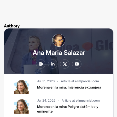
Authory