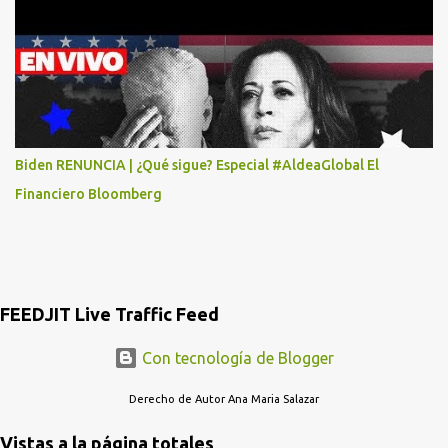
DIEGO MARTINEZ PORTUGAL. POR FAVOR TRANSMITA ESTO
POR LO MENOS SI LAS AUTORIDADES NO HACEN NADA QUE SUS
RADIOESCUCHAS NO CAIGAN EN LA TRAMPA YO YA LLAME A
MASTER CARD Y DICEN QUE NO...
Biden RENUNCIA | ¿Qué sigue? Especial #AldeaGlobal El
Financiero Bloomberg
FEEDJIT Live Traffic Feed
Con tecnología de Blogger
Derecho de Autor Ana Maria Salazar
Vistas a la página totales