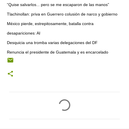
“Quise salvarlos... pero se me escaparon de las manos”
Tlachinollan: priva en Guerrero colusión de narco y gobierno
México pierde, estrepitosamente, batalla contra
desapariciones: AI
Desquicia una tromba varias delegaciones del DF
Renuncia el presidente de Guatemala y es encarcelado
C
o
m
e