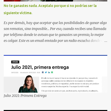
No te ganastes nada. Aceptalo porque si no podrías ser la
siguiente víctima.
Es por demás, hay que aceptar que las posibilidades de ganar algo
son remotas, sino imposible... Por eso, cuando recibes una llamada
por teléfono donde te avisan que te ganastes un premio, lo mejor
es colgar. Este es un email enviado por un radio escucha donde nos
advierte... AHORA QUE ESTA COMENTADO ESTO DEL
SECUESTRO LOS CIUDADANOS NOS PREGUNTAMOS PORQUE NO
HACEN ALGO CON LAS PERSONAS QUE COMENTEN FRAUDE
HOY POR LA MAÑANA RECIBI UNA LLAMADA DICIENDOME
QUE ME HABIA GANADO UNA CAMARA FOTOGRAFICA Y UN
CELULAR QUE LO FUERA A RECOGER A MAS TARDAR HOY YA
QUE MASTER CARD ME LO HABIA OTORGADO ME
PREGUNTARON DATOS LOS CUAL LOGICAMENTE NO LOS DI Y
ELLOS ME DIJERON QUE SON DEL COMITE DE PREMIACION DE
Julio 2021: Primera Entrega
MASTER CARD Y VISA EL TELEFONO DE ELLOS ES 51 48 43 61 EN
AV. INSURGENTES 1388 1ER. PISO COL. MIXCOAC CON EL LIC.