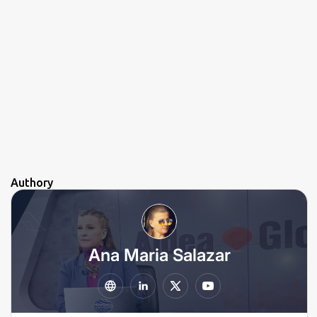
Authory