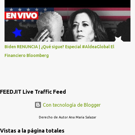
POR LO MENOS SI LAS AUTORIDADES NO HACEN NADA QUE SUS
RADIOESCUCHAS NO CAIGAN EN LA TRAMPA YO YA LLAME A
MASTER CARD Y DICEN QUE NO...
Biden RENUNCIA | ¿Qué sigue? Especial #AldeaGlobal El
Financiero Bloomberg
FEEDJIT Live Traffic Feed
Con tecnología de Blogger
Derecho de Autor Ana Maria Salazar
Vistas a la página totales