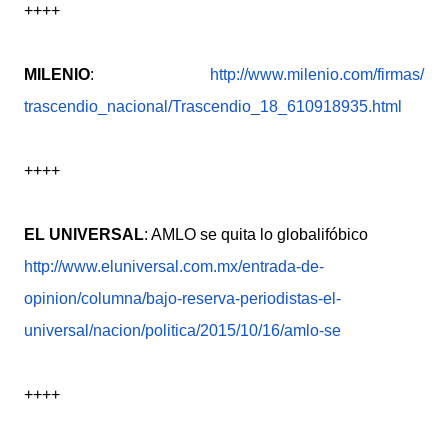
++++
MILENIO
:
http://www.milenio.com/firmas/
trascendio_nacional/
Trascendio_18_610918935.html
++++
EL UNIVERSAL
: AMLO se quita lo globalifóbico
http://www.eluniversal.com.mx/
entrada-de-
opinion/columna/
bajo-reserva-periodistas-el-
universal/nacion/politica/
2015/10/16/amlo-se
++++