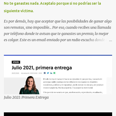
No te ganastes nada. Aceptalo porque si no podrías ser la
siguiente víctima.
Es por demás, hay que aceptar que las posibilidades de ganar algo
son remotas, sino imposible... Por eso, cuando recibes una llamada
por teléfono donde te avisan que te ganastes un premio, lo mejor
es colgar. Este es un email enviado por un radio escucha donde nos
advierte... AHORA QUE ESTA COMENTADO ESTO DEL
SECUESTRO LOS CIUDADANOS NOS PREGUNTAMOS PORQUE NO
HACEN ALGO CON LAS PERSONAS QUE COMENTEN FRAUDE
HOY POR LA MAÑANA RECIBI UNA LLAMADA DICIENDOME
QUE ME HABIA GANADO UNA CAMARA FOTOGRAFICA Y UN
CELULAR QUE LO FUERA A RECOGER A MAS TARDAR HOY YA
QUE MASTER CARD ME LO HABIA OTORGADO ME
PREGUNTARON DATOS LOS CUAL LOGICAMENTE NO LOS DI Y
ELLOS ME DIJERON QUE SON DEL COMITE DE PREMIACION DE
Julio 2021: Primera Entrega
MASTER CARD Y VISA EL TELEFONO DE ELLOS ES 51 48 43 61 EN
AV. INSURGENTES 1388 1ER. PISO COL. MIXCOAC CON EL LIC.
DIEGO MARTINEZ PORTUGAL. POR FAVOR TRANSMITA ESTO