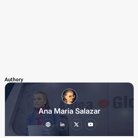
Authory