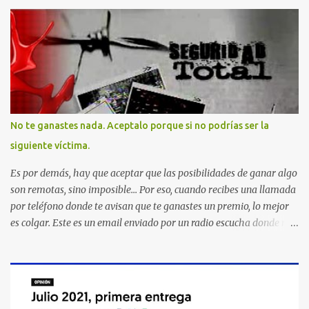
No te ganastes nada. Aceptalo porque si no podrías ser la
siguiente víctima.
Es por demás, hay que aceptar que las posibilidades de ganar algo
son remotas, sino imposible... Por eso, cuando recibes una llamada
por teléfono donde te avisan que te ganastes un premio, lo mejor
es colgar. Este es un email enviado por un radio escucha donde nos
advierte... AHORA QUE ESTA COMENTADO ESTO DEL
SECUESTRO LOS CIUDADANOS NOS PREGUNTAMOS PORQUE NO
HACEN ALGO CON LAS PERSONAS QUE COMENTEN FRAUDE
HOY POR LA MAÑANA RECIBI UNA LLAMADA DICIENDOME
QUE ME HABIA GANADO UNA CAMARA FOTOGRAFICA Y UN