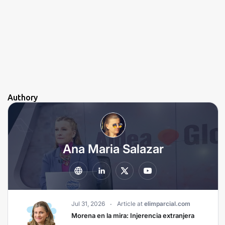
Authory