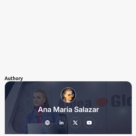
Authory