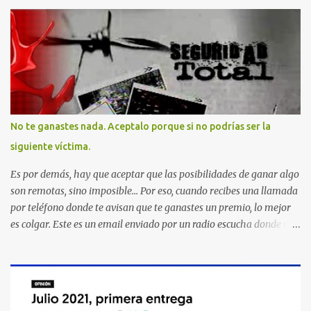
No te ganastes nada. Aceptalo porque si no podrías ser la
siguiente víctima.
Es por demás, hay que aceptar que las posibilidades de ganar algo
son remotas, sino imposible... Por eso, cuando recibes una llamada
por teléfono donde te avisan que te ganastes un premio, lo mejor
es colgar. Este es un email enviado por un radio escucha donde nos
advierte... AHORA QUE ESTA COMENTADO ESTO DEL
SECUESTRO LOS CIUDADANOS NOS PREGUNTAMOS PORQUE NO
HACEN ALGO CON LAS PERSONAS QUE COMENTEN FRAUDE
HOY POR LA MAÑANA RECIBI UNA LLAMADA DICIENDOME
QUE ME HABIA GANADO UNA CAMARA FOTOGRAFICA Y UN