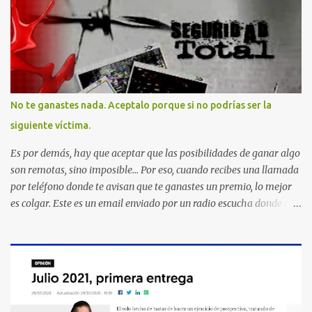
No te ganastes nada. Aceptalo porque si no podrías ser la
siguiente víctima.
Es por demás, hay que aceptar que las posibilidades de ganar algo
son remotas, sino imposible... Por eso, cuando recibes una llamada
por teléfono donde te avisan que te ganastes un premio, lo mejor
es colgar. Este es un email enviado por un radio escucha donde nos
advierte... AHORA QUE ESTA COMENTADO ESTO DEL
SECUESTRO LOS CIUDADANOS NOS PREGUNTAMOS PORQUE NO
HACEN ALGO CON LAS PERSONAS QUE COMENTEN FRAUDE
HOY POR LA MAÑANA RECIBI UNA LLAMADA DICIENDOME
QUE ME HABIA GANADO UNA CAMARA FOTOGRAFICA Y UN
CELULAR QUE LO FUERA A RECOGER A MAS TARDAR HOY YA