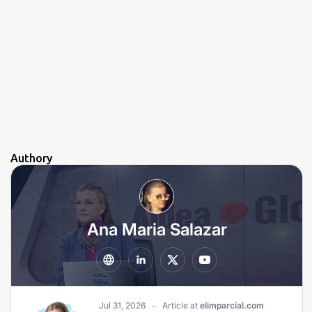
Authory