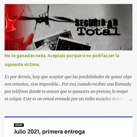
No te ganastes nada. Aceptalo porque si no podrías ser la
siguiente víctima.
Es por demás, hay que aceptar que las posibilidades de ganar algo
son remotas, sino imposible... Por eso, cuando recibes una llamada
por teléfono donde te avisan que te ganastes un premio, lo mejor
es colgar. Este es un email enviado por un radio escucha donde nos
advierte... AHORA QUE ESTA COMENTADO ESTO DEL
SECUESTRO LOS CIUDADANOS NOS PREGUNTAMOS PORQUE NO
HACEN ALGO CON LAS PERSONAS QUE COMENTEN FRAUDE
HOY POR LA MAÑANA RECIBI UNA LLAMADA DICIENDOME
QUE ME HABIA GANADO UNA CAMARA FOTOGRAFICA Y UN