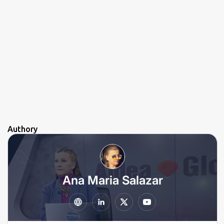
Authory