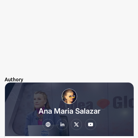
Authory