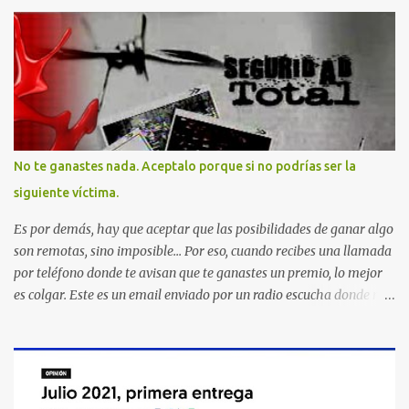
No te ganastes nada. Aceptalo porque si no podrías ser la
siguiente víctima.
Es por demás, hay que aceptar que las posibilidades de ganar algo
son remotas, sino imposible... Por eso, cuando recibes una llamada
por teléfono donde te avisan que te ganastes un premio, lo mejor
es colgar. Este es un email enviado por un radio escucha donde nos
advierte... AHORA QUE ESTA COMENTADO ESTO DEL
SECUESTRO LOS CIUDADANOS NOS PREGUNTAMOS PORQUE NO
HACEN ALGO CON LAS PERSONAS QUE COMENTEN FRAUDE
HOY POR LA MAÑANA RECIBI UNA LLAMADA DICIENDOME
QUE ME HABIA GANADO UNA CAMARA FOTOGRAFICA Y UN