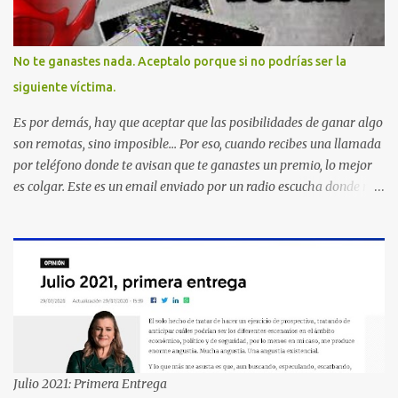
No te ganastes nada. Aceptalo porque si no podrías ser la
siguiente víctima.
Es por demás, hay que aceptar que las posibilidades de ganar algo
son remotas, sino imposible... Por eso, cuando recibes una llamada
por teléfono donde te avisan que te ganastes un premio, lo mejor
es colgar. Este es un email enviado por un radio escucha donde nos
advierte... AHORA QUE ESTA COMENTADO ESTO DEL
SECUESTRO LOS CIUDADANOS NOS PREGUNTAMOS PORQUE NO
HACEN ALGO CON LAS PERSONAS QUE COMENTEN FRAUDE
HOY POR LA MAÑANA RECIBI UNA LLAMADA DICIENDOME
QUE ME HABIA GANADO UNA CAMARA FOTOGRAFICA Y UN
CELULAR QUE LO FUERA A RECOGER A MAS TARDAR HOY YA
QUE MASTER CARD ME LO HABIA OTORGADO ME
PREGUNTARON DATOS LOS CUAL LOGICAMENTE NO LOS DI Y
ELLOS ME DIJERON QUE SON DEL COMITE DE PREMIACION DE
Julio 2021: Primera Entrega