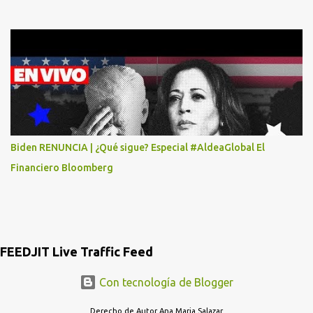
MASTER CARD Y VISA EL TELEFONO DE ELLOS ES 51 48 43 61 EN
AV. INSURGENTES 1388 1ER. PISO COL. MIXCOAC CON EL LIC.
DIEGO MARTINEZ PORTUGAL. POR FAVOR TRANSMITA ESTO
POR LO MENOS SI LAS AUTORIDADES NO HACEN NADA QUE SUS
RADIOESCUCHAS NO CAIGAN EN LA TRAMPA YO YA LLAME A
MASTER CARD Y DICEN QUE NO...
Biden RENUNCIA | ¿Qué sigue? Especial #AldeaGlobal El
Financiero Bloomberg
FEEDJIT Live Traffic Feed
Con tecnología de Blogger
Derecho de Autor Ana Maria Salazar