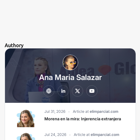
Authory