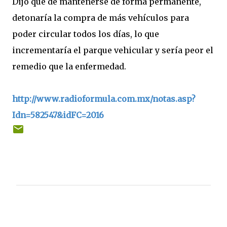
Dijo que de mantenerse de forma permanente,
detonaría la compra de más vehículos para
poder circular todos los días, lo que
incrementaría el parque vehicular y sería peor el
remedio que la enfermedad.
http://www.radioformula.com.mx/notas.asp?
Idn=582547&idFC=2016
C
o