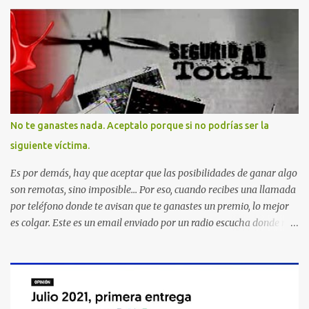
No te ganastes nada. Aceptalo porque si no podrías ser la
siguiente víctima.
Es por demás, hay que aceptar que las posibilidades de ganar algo
son remotas, sino imposible... Por eso, cuando recibes una llamada
por teléfono donde te avisan que te ganastes un premio, lo mejor
es colgar. Este es un email enviado por un radio escucha donde nos
advierte... AHORA QUE ESTA COMENTADO ESTO DEL
SECUESTRO LOS CIUDADANOS NOS PREGUNTAMOS PORQUE NO
HACEN ALGO CON LAS PERSONAS QUE COMENTEN FRAUDE
HOY POR LA MAÑANA RECIBI UNA LLAMADA DICIENDOME
QUE ME HABIA GANADO UNA CAMARA FOTOGRAFICA Y UN