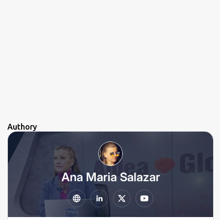
Authory