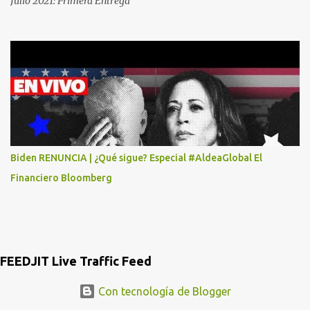
Julio 2021: Primera Entrega
MASTER CARD Y VISA EL TELEFONO DE ELLOS ES 51 48 43 61 EN
AV. INSURGENTES 1388 1ER. PISO COL. MIXCOAC CON EL LIC.
DIEGO MARTINEZ PORTUGAL. POR FAVOR TRANSMITA ESTO
POR LO MENOS SI LAS AUTORIDADES NO HACEN NADA QUE SUS
RADIOESCUCHAS NO CAIGAN EN LA TRAMPA YO YA LLAME A
MASTER CARD Y DICEN QUE NO...
Biden RENUNCIA | ¿Qué sigue? Especial #AldeaGlobal El
Financiero Bloomberg
FEEDJIT Live Traffic Feed
Con tecnología de Blogger