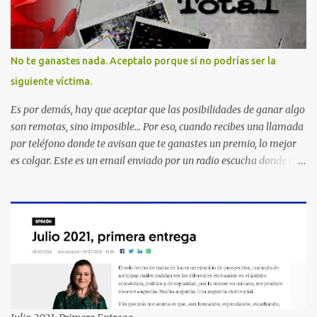
No te ganastes nada. Aceptalo porque si no podrías ser la
siguiente víctima.
Es por demás, hay que aceptar que las posibilidades de ganar algo
son remotas, sino imposible... Por eso, cuando recibes una llamada
por teléfono donde te avisan que te ganastes un premio, lo mejor
es colgar. Este es un email enviado por un radio escucha donde nos
advierte... AHORA QUE ESTA COMENTADO ESTO DEL
SECUESTRO LOS CIUDADANOS NOS PREGUNTAMOS PORQUE NO
HACEN ALGO CON LAS PERSONAS QUE COMENTEN FRAUDE
HOY POR LA MAÑANA RECIBI UNA LLAMADA DICIENDOME
QUE ME HABIA GANADO UNA CAMARA FOTOGRAFICA Y UN
CELULAR QUE LO FUERA A RECOGER A MAS TARDAR HOY YA
QUE MASTER CARD ME LO HABIA OTORGADO ME
PREGUNTARON DATOS LOS CUAL LOGICAMENTE NO LOS DI Y
ELLOS ME DIJERON QUE SON DEL COMITE DE PREMIACION DE