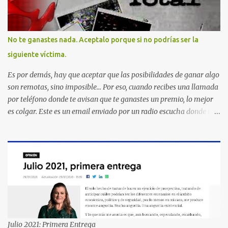
No te ganastes nada. Aceptalo porque si no podrías ser la
siguiente víctima.
Es por demás, hay que aceptar que las posibilidades de ganar algo
son remotas, sino imposible... Por eso, cuando recibes una llamada
por teléfono donde te avisan que te ganastes un premio, lo mejor
es colgar. Este es un email enviado por un radio escucha donde nos
advierte... AHORA QUE ESTA COMENTADO ESTO DEL
SECUESTRO LOS CIUDADANOS NOS PREGUNTAMOS PORQUE NO
HACEN ALGO CON LAS PERSONAS QUE COMENTEN FRAUDE
HOY POR LA MAÑANA RECIBI UNA LLAMADA DICIENDOME
QUE ME HABIA GANADO UNA CAMARA FOTOGRAFICA Y UN
CELULAR QUE LO FUERA A RECOGER A MAS TARDAR HOY YA
QUE MASTER CARD ME LO HABIA OTORGADO ME
PREGUNTARON DATOS LOS CUAL LOGICAMENTE NO LOS DI Y
ELLOS ME DIJERON QUE SON DEL COMITE DE PREMIACION DE
Julio 2021: Primera Entrega