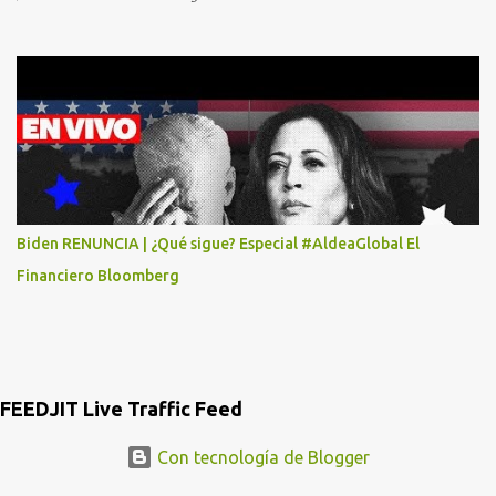
MASTER CARD Y VISA EL TELEFONO DE ELLOS ES 51 48 43 61 EN
AV. INSURGENTES 1388 1ER. PISO COL. MIXCOAC CON EL LIC.
DIEGO MARTINEZ PORTUGAL. POR FAVOR TRANSMITA ESTO
POR LO MENOS SI LAS AUTORIDADES NO HACEN NADA QUE SUS
RADIOESCUCHAS NO CAIGAN EN LA TRAMPA YO YA LLAME A
MASTER CARD Y DICEN QUE NO...
Biden RENUNCIA | ¿Qué sigue? Especial #AldeaGlobal El
Financiero Bloomberg
FEEDJIT Live Traffic Feed
Con tecnología de Blogger