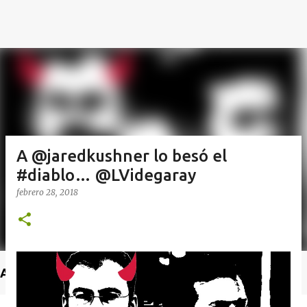
A @jaredkushner lo besó el
febrero 28, 2018
Anuncio