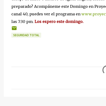
preparado? Acompáneme este Domingo en Proyecto 
canal 40, puedes ver el programa en
www.proyec
las 7:30 pm.
Los espero este domingo.
SEGURIDAD TOTAL
C
o
m
e
n