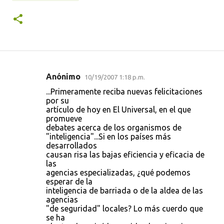
Anónimo
10/19/2007 1:18 p.m.
C
...Primeramente reciba nuevas felicitaciones
o
por su
artículo de hoy en El Universal, en el que
m
promueve
e
debates acerca de los organismos de
"inteligencia"...Si en los países más
n
desarrollados
t
causan risa las bajas eficiencia y eficacia de
las
a
agencias especializadas, ¿qué podemos
r
esperar de la
inteligencia de barriada o de la aldea de las
i
agencias
o
"de seguridad" locales? Lo más cuerdo que
se ha
s