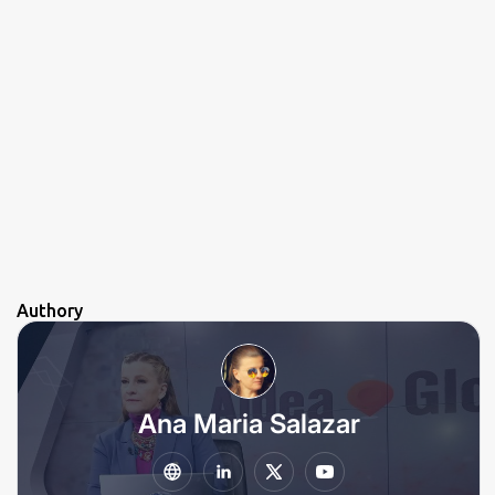
a
r
i
o
Authory