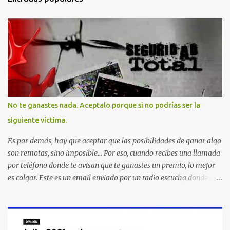
No te ganastes nada. Aceptalo porque si no podrías ser la
siguiente víctima.
Es por demás, hay que aceptar que las posibilidades de ganar algo
son remotas, sino imposible... Por eso, cuando recibes una llamada
por teléfono donde te avisan que te ganastes un premio, lo mejor
es colgar. Este es un email enviado por un radio escucha donde nos
advierte... AHORA QUE ESTA COMENTADO ESTO DEL
SECUESTRO LOS CIUDADANOS NOS PREGUNTAMOS PORQUE NO
HACEN ALGO CON LAS PERSONAS QUE COMENTEN FRAUDE
HOY POR LA MAÑANA RECIBI UNA LLAMADA DICIENDOME