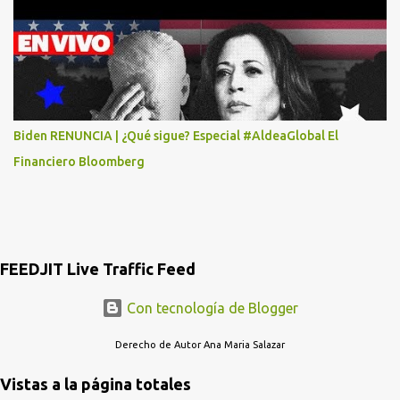
POR LO MENOS SI LAS AUTORIDADES NO HACEN NADA QUE SUS
RADIOESCUCHAS NO CAIGAN EN LA TRAMPA YO YA LLAME A
MASTER CARD Y DICEN QUE NO...
Biden RENUNCIA | ¿Qué sigue? Especial #AldeaGlobal El
Financiero Bloomberg
FEEDJIT Live Traffic Feed
Con tecnología de Blogger
Derecho de Autor Ana Maria Salazar
Vistas a la página totales