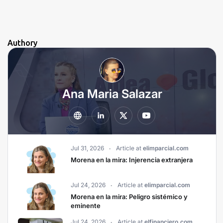
Authory