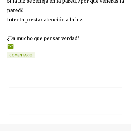
Si la luz se refleja en la pared, ¿por qué veneras la
pared?.
Intenta prestar atención a la luz.
¿Da mucho que pensar verdad?
COMENTARIO
C
o
m
e
n