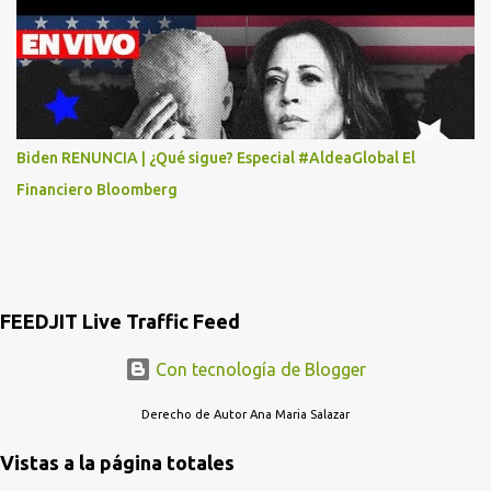
POR LO MENOS SI LAS AUTORIDADES NO HACEN NADA QUE SUS
RADIOESCUCHAS NO CAIGAN EN LA TRAMPA YO YA LLAME A
MASTER CARD Y DICEN QUE NO...
Biden RENUNCIA | ¿Qué sigue? Especial #AldeaGlobal El
Financiero Bloomberg
FEEDJIT Live Traffic Feed
Con tecnología de Blogger
Derecho de Autor Ana Maria Salazar
Vistas a la página totales