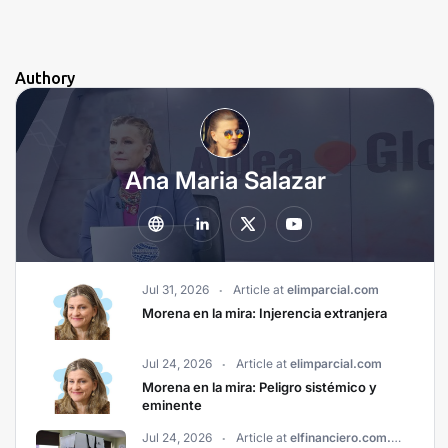
Authory