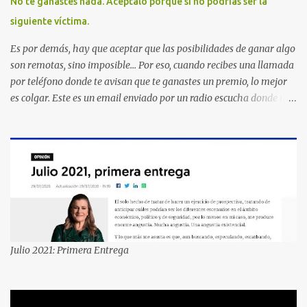
No te ganastes nada. Aceptalo porque si no podrías ser la
siguiente víctima.
Es por demás, hay que aceptar que las posibilidades de ganar algo
son remotas, sino imposible... Por eso, cuando recibes una llamada
por teléfono donde te avisan que te ganastes un premio, lo mejor
es colgar. Este es un email enviado por un radio escucha donde nos
advierte... AHORA QUE ESTA COMENTADO ESTO DEL
SECUESTRO LOS CIUDADANOS NOS PREGUNTAMOS PORQUE NO
HACEN ALGO CON LAS PERSONAS QUE COMENTEN FRAUDE
HOY POR LA MAÑANA RECIBI UNA LLAMADA DICIENDOME
QUE ME HABIA GANADO UNA CAMARA FOTOGRAFICA Y UN
CELULAR QUE LO FUERA A RECOGER A MAS TARDAR HOY YA
QUE MASTER CARD ME LO HABIA OTORGADO ME
PREGUNTARON DATOS LOS CUAL LOGICAMENTE NO LOS DI Y
ELLOS ME DIJERON QUE SON DEL COMITE DE PREMIACION DE
Julio 2021: Primera Entrega
MASTER CARD Y VISA EL TELEFONO DE ELLOS ES 51 48 43 61 EN
AV. INSURGENTES 1388 1ER. PISO COL. MIXCOAC CON EL LIC.
DIEGO MARTINEZ PORTUGAL. POR FAVOR TRANSMITA ESTO