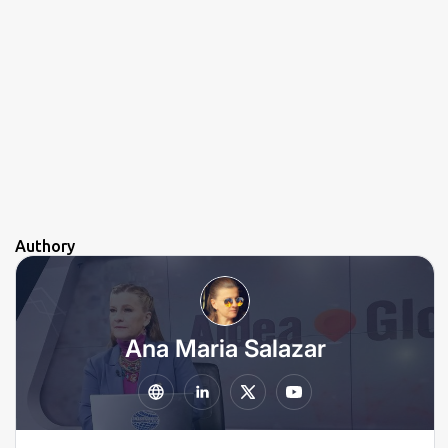
Authory