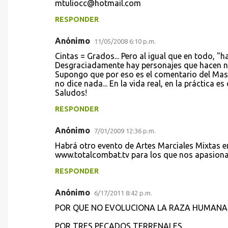
mtuliocc@hotmail.com
RESPONDER
Anónimo
11/05/2008 6:10 p.m.
Cintas = Grados... Pero al igual que en todo, "ha
Desgraciadamente hay personajes que hacen neg
Supongo que por eso es el comentario del Mast
no dice nada... En la vida real, en la práctica e
Saludos!
RESPONDER
Anónimo
7/01/2009 12:36 p.m.
Habrá otro evento de Artes Marciales Mixtas en 
www.totalcombat.tv para los que nos apasiona
RESPONDER
Anónimo
6/17/2011 8:42 p.m.
POR QUE NO EVOLUCIONA LA RAZA HUMANA
POR TRES PECADOS TERRENALES