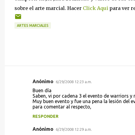
sobre el arte marcial. Hacer
Click Aqui
para ver re
ARTES MARCIALES
Anónimo
6/29/2008 12:23 a.m.
C
Buen día
o
Saben, vi por cadena 3 el evento de warriors y 
Muy buen evento y fue una pena la lesión del e
m
para comentar al respecto,
e
RESPONDER
n
t
Anónimo
6/29/2008 12:29 a.m.