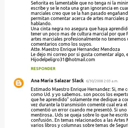
a
Señorita es lamentable que no tenga ni la minim
escribe y se le nota una gran ignorancia en cua
r
marciales creo que se la han pasado engañando
i
permitan comentar acerca de artes marciales po
hablando.
o
Una cinta negra no asegura que haya aprendido
s
tener un poco mas de cultura marcial por que
artes marciales profesionalmente no tenemos 
comentarios como los suyos.
Atte. Maestro Enrique Hernandez Mendoza
Le dejo mi correo por si gusta comentar algo, 
Hijodelpeligro31@hotmail.com
RESPONDER
Ana Maria Salazar Slack
6/30/2008 2:03 a.m.
Estimado Maestro Enrique Hernandez: Si, me c
como Ud. y yo sabemos.. son pocos los experto
que he aprendido" solamente me dedique a co
vez durante la transmisión comenté cual era el
comentió un error cuando me presentó. Si uno 
mentirosa.. Uds se queja sobre lo que he escrit
confusión.. En temas relacionados a las Artes M
varios libros y columnas sobre temas de Segur