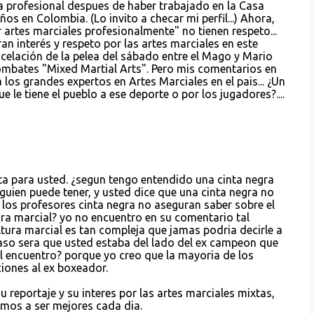
a profesional despues de haber trabajado en la Casa
os en Colombia. (Lo invito a checar mi perfil...) Ahora,
artes marciales profesionalmente" no tienen respeto...
an interés y respeto por las artes marciales en este
ncelación de la pelea del sábado entre el Mago y Mario
ombates "Mixed Martial Arts". Pero mis comentarios en
os grandes expertos en Artes Marciales en el pais... ¿Un
 le tiene el pueblo a ese deporte o por los jugadores?....
a para usted. ¿segun tengo entendido una cinta negra
lguien puede tener, y usted dice que una cinta negra no
 los profesores cinta negra no aseguran saber sobre el
ura marcial? yo no encuentro en su comentario tal
ltura marcial es tan compleja que jamas podria decirle a
caso sera que usted estaba del lado del ex campeon que
l encuentro? porque yo creo que la mayoria de los
iones al ex boxeador.
u reportaje y su interes por las artes marciales mixtas,
mos a ser mejores cada dia.