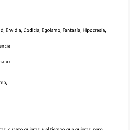
d, Envidia, Codicia, Egoísmo, Fantasía, Hipocresía,
encia
 mano
oma,
s, cuanto quieras, y el tiempo que quieras, pero