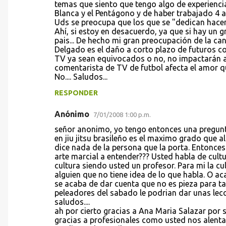
temas que siento que tengo algo de experienci
Blanca y el Pentágono y de haber trabajado 4 añ
Uds se preocupa que los que se "dedican hacer 
Ahí, si estoy en desacuerdo, ya que si hay un gr
pais... De hecho mi gran preocupación de la ca
Delgado es el daño a corto plazo de futuros c
TV ya sean equivocados o no, no impactarán a l
comentarista de TV de futbol afecta el amor que
No.... Saludos...
RESPONDER
Anónimo
7/01/2008 1:00 p.m.
señor anonimo, yo tengo entonces una pregunt
en jiu jitsu brasileño es el maximo grado que a
dice nada de la persona que la porta. Entonces
arte marcial a entender??? Usted habla de cult
cultura siendo usted un profesor. Para mi la cu
alguien que no tiene idea de lo que habla. O a
se acaba de dar cuenta que no es pieza para ta
peleadores del sabado le podrian dar unas lecc
saludos....
ah por cierto gracias a Ana Maria Salazar por s
gracias a profesionales como usted nos alenta