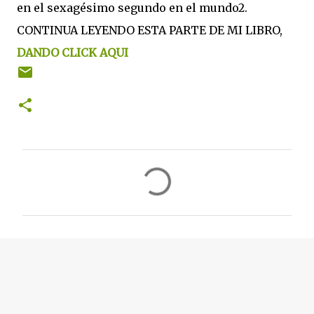
en el sexagésimo segundo en el mundo2.
CONTINUA LEYENDO ESTA PARTE DE MI LIBRO,
DANDO CLICK AQUI
C
o
m
e
n
t
a
r