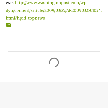
war.
http://www.washingtonpost.com/wp-
dyn/content/article/2009/03/25/AR2009032501034.
html?hpid=topnews
C
o
m
e
n
t
a
r