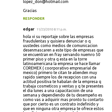
lopez_don@hotmail.com
Gracias
RESPONDER
edgar
11/23/2010 8:11 p.m.
hola vi su reportaje sobre las empresas
fraudulentas y quisiera denunciar o q
uustedes como medios de comunicacion
desenmascaren a este tipo de empresas que
se encuentran en fray servando nuemro 50
primer piso y otra q esta en la torre
latinoamericana la empresa se hace llamar
COREMEX ( coorporativo empresarial de
mexico) primero te citan te atienden muy
rapido siempre los de recepcion con una
actitud positiva te habalan de la empresa q
trabaja cosmeticos y ventas y q te presentes
el dia lunes a una capacitacioin de una
semana y dependiendo de tu desempeño es
como vas a adquirir mas pronto tu contarto
que por cierto es un contrato indefinido y
que en ninguna otra empresa te ofrece estos