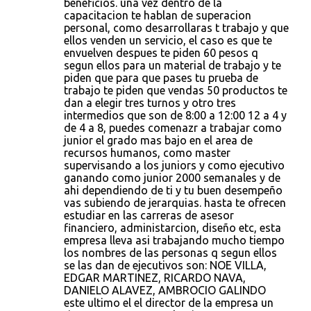
beneficios. una vez dentro de la
capacitacion te hablan de superacion
personal, como desarrollaras t trabajo y que
ellos venden un servicio, el caso es que te
envuelven despues te piden 60 pesos q
segun ellos para un material de trabajo y te
piden que para que pases tu prueba de
trabajo te piden que vendas 50 productos te
dan a elegir tres turnos y otro tres
intermedios que son de 8:00 a 12:00 12 a 4 y
de 4 a 8, puedes comenazr a trabajar como
junior el grado mas bajo en el area de
recursos humanos, como master
supervisando a los juniors y como ejecutivo
ganando como junior 2000 semanales y de
ahi dependiendo de ti y tu buen desempeño
vas subiendo de jerarquias. hasta te ofrecen
estudiar en las carreras de asesor
financiero, administarcion, diseño etc, esta
empresa lleva asi trabajando mucho tiempo
los nombres de las personas q segun ellos
se las dan de ejecutivos son: NOE VILLA,
EDGAR MARTINEZ, RICARDO NAVA,
DANIELO ALAVEZ, AMBROCIO GALINDO
este ultimo el el director de la empresa un