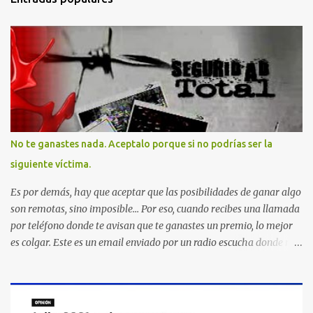
No te ganastes nada. Aceptalo porque si no podrías ser la
siguiente víctima.
Es por demás, hay que aceptar que las posibilidades de ganar algo
son remotas, sino imposible... Por eso, cuando recibes una llamada
por teléfono donde te avisan que te ganastes un premio, lo mejor
es colgar. Este es un email enviado por un radio escucha donde nos
advierte... AHORA QUE ESTA COMENTADO ESTO DEL
SECUESTRO LOS CIUDADANOS NOS PREGUNTAMOS PORQUE NO
HACEN ALGO CON LAS PERSONAS QUE COMENTEN FRAUDE
HOY POR LA MAÑANA RECIBI UNA LLAMADA DICIENDOME