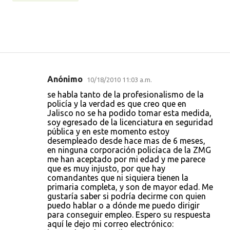
Anónimo
10/18/2010 11:03 a.m.
C
se habla tanto de la profesionalismo de la
o
policía y la verdad es que creo que en
Jalisco no se ha podido tomar esta medida,
m
soy egresado de la licenciatura en seguridad
e
pública y en este momento estoy
desempleado desde hace mas de 6 meses,
n
en ninguna corporación policíaca de la ZMG
t
me han aceptado por mi edad y me parece
que es muy injusto, por que hay
a
comandantes que ni siquiera tienen la
r
primaria completa, y son de mayor edad. Me
gustaría saber si podría decirme con quien
i
puedo hablar o a dónde me puedo dirigir
o
para conseguir empleo. Espero su respuesta
aquí le dejo mi correo electrónico:
s