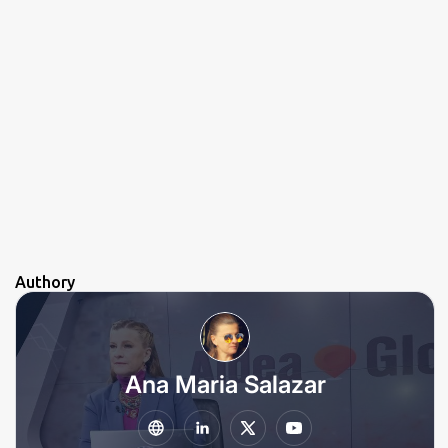
a
r
i
o
Authory