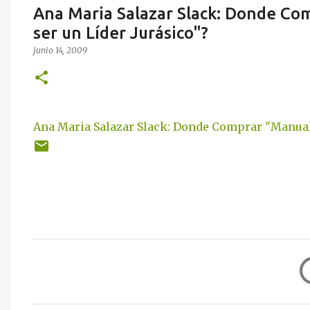
Ana Maria Salazar Slack: Donde Co
ser un Líder Jurásico"?
junio 14, 2009
Ana Maria Salazar Slack: Donde Comprar "Manual 
C
o
m