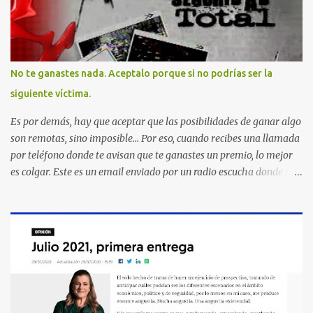
No te ganastes nada. Aceptalo porque si no podrías ser la
siguiente víctima.
Es por demás, hay que aceptar que las posibilidades de ganar algo
son remotas, sino imposible... Por eso, cuando recibes una llamada
por teléfono donde te avisan que te ganastes un premio, lo mejor
es colgar. Este es un email enviado por un radio escucha donde nos
advierte... AHORA QUE ESTA COMENTADO ESTO DEL
SECUESTRO LOS CIUDADANOS NOS PREGUNTAMOS PORQUE NO
HACEN ALGO CON LAS PERSONAS QUE COMENTEN FRAUDE
HOY POR LA MAÑANA RECIBI UNA LLAMADA DICIENDOME
QUE ME HABIA GANADO UNA CAMARA FOTOGRAFICA Y UN
CELULAR QUE LO FUERA A RECOGER A MAS TARDAR HOY YA
QUE MASTER CARD ME LO HABIA OTORGADO ME
PREGUNTARON DATOS LOS CUAL LOGICAMENTE NO LOS DI Y