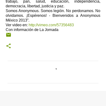
trabajo, pan, salud, educación, independencia,
democracia, libertad, justicia y paz.
Somos Anonymous. Somos legión. No perdonamos. No
olvidamos. ¡Espérenos! - Bienvenidos a Anonymous
México 2013”.
Ver video en:
http://vimeo.com/57356483
Con información de La Jornada
C
o
m
e
n
t