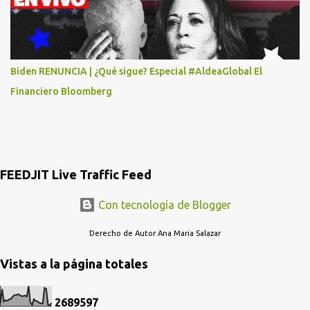
MASTER CARD Y DICEN QUE NO...
Biden RENUNCIA | ¿Qué sigue? Especial #AldeaGlobal El
Financiero Bloomberg
FEEDJIT Live Traffic Feed
Con tecnología de Blogger
Derecho de Autor Ana Maria Salazar
Vistas a la página totales
2
6
8
9
5
9
7