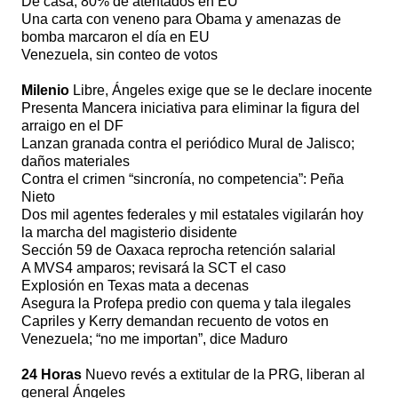
De casa, 80% de atentados en EU
Una carta con veneno para Obama y amenazas de
bomba marcaron el día en EU
Venezuela, sin conteo de votos
Milenio
Libre, Ángeles exige que se le declare inocente
Presenta Mancera iniciativa para eliminar la figura del
arraigo en el DF
Lanzan granada contra el periódico Mural de Jalisco;
daños materiales
Contra el crimen “sincronía, no competencia”: Peña
Nieto
Dos mil agentes federales y mil estatales vigilarán hoy
la marcha del magisterio disidente
Sección 59 de Oaxaca reprocha retención salarial
A MVS4 amparos; revisará la SCT el caso
Explosión en Texas mata a decenas
Asegura la Profepa predio con quema y tala ilegales
Capriles y Kerry demandan recuento de votos en
Venezuela; “no me importan”, dice Maduro
24 Horas
Nuevo revés a extitular de la PRG, liberan al
general Ángeles