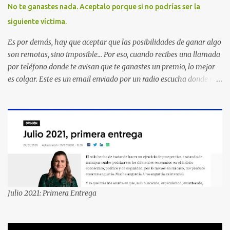
No te ganastes nada. Aceptalo porque si no podrías ser la
siguiente víctima.
Es por demás, hay que aceptar que las posibilidades de ganar algo
son remotas, sino imposible... Por eso, cuando recibes una llamada
por teléfono donde te avisan que te ganastes un premio, lo mejor
es colgar. Este es un email enviado por un radio escucha donde nos
advierte... AHORA QUE ESTA COMENTADO ESTO DEL
SECUESTRO LOS CIUDADANOS NOS PREGUNTAMOS PORQUE NO
HACEN ALGO CON LAS PERSONAS QUE COMENTEN FRAUDE
HOY POR LA MAÑANA RECIBI UNA LLAMADA DICIENDOME
QUE ME HABIA GANADO UNA CAMARA FOTOGRAFICA Y UN
CELULAR QUE LO FUERA A RECOGER A MAS TARDAR HOY YA
QUE MASTER CARD ME LO HABIA OTORGADO ME
PREGUNTARON DATOS LOS CUAL LOGICAMENTE NO LOS DI Y
ELLOS ME DIJERON QUE SON DEL COMITE DE PREMIACION DE
Julio 2021: Primera Entrega
MASTER CARD Y VISA EL TELEFONO DE ELLOS ES 51 48 43 61 EN
AV. INSURGENTES 1388 1ER. PISO COL. MIXCOAC CON EL LIC.
DIEGO MARTINEZ PORTUGAL. POR FAVOR TRANSMITA ESTO