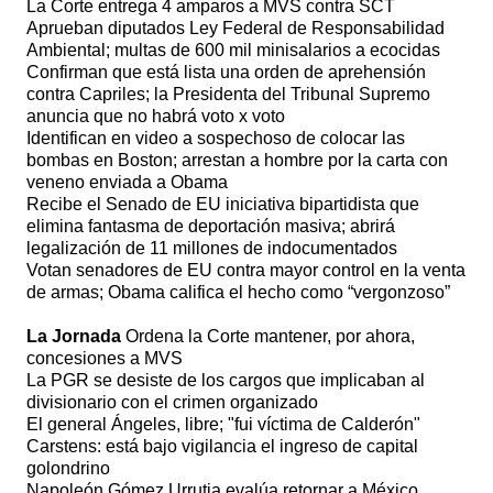
La Corte entrega 4 amparos a MVS contra SCT
Aprueban diputados Ley Federal de Responsabilidad
Ambiental; multas de 600 mil minisalarios a ecocidas
Confirman que está lista una orden de aprehensión
contra Capriles; la Presidenta del Tribunal Supremo
anuncia que no habrá voto x voto
Identifican en video a sospechoso de colocar las
bombas en Boston; arrestan a hombre por la carta con
veneno enviada a Obama
Recibe el Senado de EU iniciativa bipartidista que
elimina fantasma de deportación masiva; abrirá
legalización de 11 millones de indocumentados
Votan senadores de EU contra mayor control en la venta
de armas; Obama califica el hecho como “vergonzoso”
La Jornada
Ordena la Corte mantener, por ahora,
concesiones a MVS
La PGR se desiste de los cargos que implicaban al
divisionario con el crimen organizado
El general Ángeles, libre; "fui víctima de Calderón"
Carstens: está bajo vigilancia el ingreso de capital
golondrino
Napoleón Gómez Urrutia evalúa retornar a México