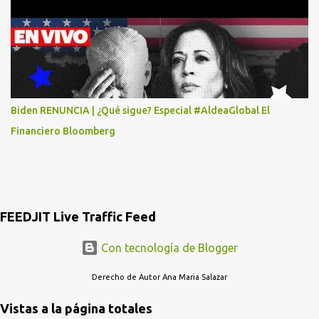
POR LO MENOS SI LAS AUTORIDADES NO HACEN NADA QUE SUS
RADIOESCUCHAS NO CAIGAN EN LA TRAMPA YO YA LLAME A
MASTER CARD Y DICEN QUE NO...
Biden RENUNCIA | ¿Qué sigue? Especial #AldeaGlobal El
Financiero Bloomberg
FEEDJIT Live Traffic Feed
Con tecnología de Blogger
Derecho de Autor Ana Maria Salazar
Vistas a la página totales