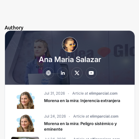
Authory