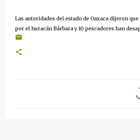
Las autoridades del estado de Oaxaca dijeron que
por el huracán Bárbara y 10 pescadores han desap
C
o
m
e
n
t