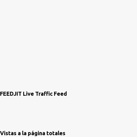
a
r
i
o
s
FEEDJIT Live Traffic Feed
Vistas a la página totales