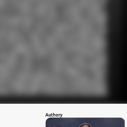
Authory