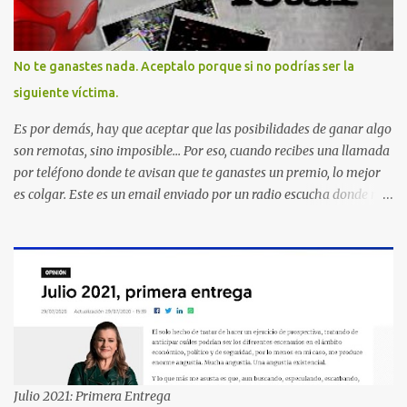
No te ganastes nada. Aceptalo porque si no podrías ser la
siguiente víctima.
Es por demás, hay que aceptar que las posibilidades de ganar algo
son remotas, sino imposible... Por eso, cuando recibes una llamada
por teléfono donde te avisan que te ganastes un premio, lo mejor
es colgar. Este es un email enviado por un radio escucha donde nos
advierte... AHORA QUE ESTA COMENTADO ESTO DEL
SECUESTRO LOS CIUDADANOS NOS PREGUNTAMOS PORQUE NO
HACEN ALGO CON LAS PERSONAS QUE COMENTEN FRAUDE
HOY POR LA MAÑANA RECIBI UNA LLAMADA DICIENDOME
QUE ME HABIA GANADO UNA CAMARA FOTOGRAFICA Y UN
CELULAR QUE LO FUERA A RECOGER A MAS TARDAR HOY YA
QUE MASTER CARD ME LO HABIA OTORGADO ME
PREGUNTARON DATOS LOS CUAL LOGICAMENTE NO LOS DI Y
ELLOS ME DIJERON QUE SON DEL COMITE DE PREMIACION DE
Julio 2021: Primera Entrega