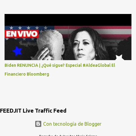
MASTER CARD Y VISA EL TELEFONO DE ELLOS ES 51 48 43 61 EN
AV. INSURGENTES 1388 1ER. PISO COL. MIXCOAC CON EL LIC.
DIEGO MARTINEZ PORTUGAL. POR FAVOR TRANSMITA ESTO
POR LO MENOS SI LAS AUTORIDADES NO HACEN NADA QUE SUS
RADIOESCUCHAS NO CAIGAN EN LA TRAMPA YO YA LLAME A
MASTER CARD Y DICEN QUE NO...
Biden RENUNCIA | ¿Qué sigue? Especial #AldeaGlobal El
Financiero Bloomberg
FEEDJIT Live Traffic Feed
Con tecnología de Blogger